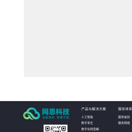
产品与解决方案
服务体
人工智能
服务级别
数字孪生
服务网络
数字化转型解