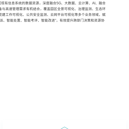
现有信息系统的数据资源，深度融合5G、大数据、云计算、AI、融合
设备与高速管理需求有机结合，覆盖园区全景可视化、治理监测、生态环
、党建工作可视化、公共安全监测、云网平台可视化等多个业务领域，赋
分派、智能处置、智能考评、智能改进”，有效提升跨部门决策和资源协