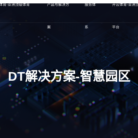
体育-亚洲顶级体育
产品与解决方
服务体
开云体育-亚洲
案
系
平台
DT解决方案-智慧园区