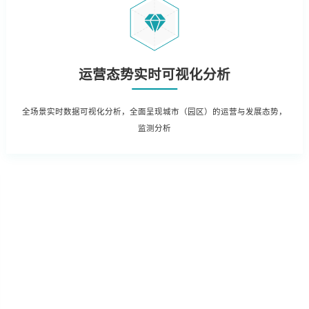
运营态势实时可视化分析
全场景实时数据可视化分析，全面呈现城市（园区）的运营与发展态势，
监测分析