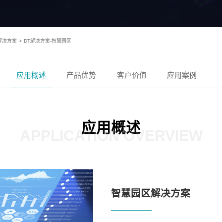
解决方案
>
DT解决方案-智慧园区
应用概述
产品优势
客户价值
应用案例
应用概述
APPLICATION OVERVIEW
智慧园区解决方案