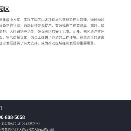
园区
慧化解决方案，实现了园区内各项设施的智能监控与管理。通过物联
设备运行状态，自动调整能源使用，有效降低了运营成本。同时，智
监控、人脸识别等功能，确保园区的安全无虞。此外，园区还注重环
加，空气质量优化，为员工提供了舒适的工作环境。智慧园区的建设
企业发展提供了有力支持，成为推动区域经济发展的重要引擎。
们
00-808-5058
到周五9:30-18:00 (北京时间）
州市黄埔区科学大道18号芯大厦B2栋1-2层