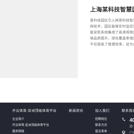
上海某科技智慧
某科技园区引入网思科技智
网技术，园区能够实时监控
能安防系统集成了高清视频
境品质提升，绿化覆盖率增
不仅提高了管理效率，还为
系
开云体育-亚洲顶级体育平台
新闻资讯
加入我们
联系我
企业简介
招聘岗位
4
开云体育-亚洲顶级体育平台
联系方式
周一
服务网络
留言表单
广