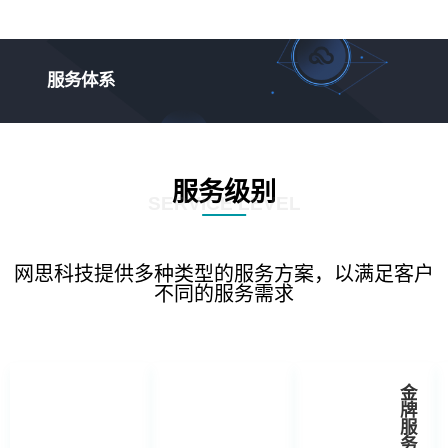
服务体系
服务级别
SERVICE LEVEL
网思科技提供多种类型的服务方案，以满足客户
不同的服务需求
金
牌
服
务