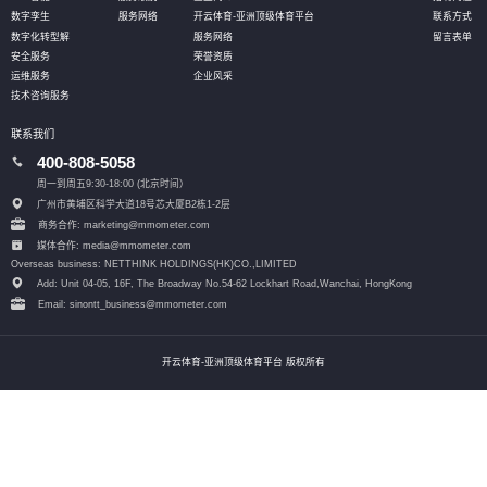
数字孪生
服务网络
开云体育-亚洲顶级体育平台
联系方式
数字化转型解
服务网络
留言表单
安全服务
荣誉资质
运维服务
企业风采
技术咨询服务
联系我们
400-808-5058
周一到周五9:30-18:00 (北京时间）
广州市黄埔区科学大道18号芯大厦B2栋1-2层
商务合作: marketing@mmometer.com
媒体合作: media@mmometer.com
Overseas business: NETTHINK HOLDINGS(HK)CO.,LIMITED
Add: Unit 04-05, 16F, The Broadway No.54-62 Lockhart Road,
Wanchai, HongKong
Email: sinontt_business@mmometer.com
开云体育-亚洲顶级体育平台 版权所有