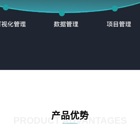
产品优势
PRODUCT ADVANTAGES