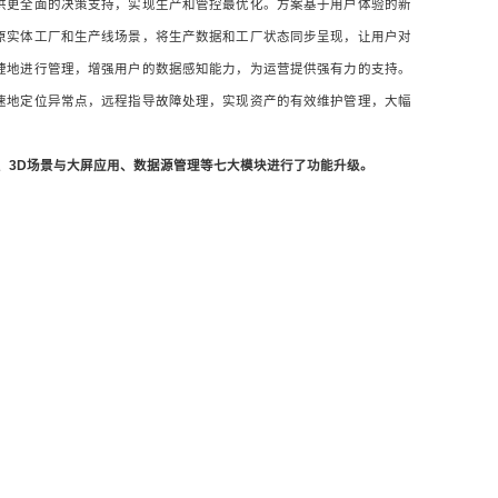
供更全面的决策支持，实现生产和管控最优化。方案基于用户体验的新
原实体工厂和生产线场景，将生产数据和工厂状态同步呈现，让用户对
捷地进行管理，增强用户的数据感知能力，为运营提供强有力的支持。
速地定位异常点，远程指导故障处理，实现资产的有效维护管理，大幅
理、3D场景与大屏应用、数据源管理等七大模块进行了功能升级。