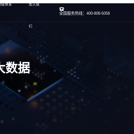
顶级体育
加入我
全国服务热线：400-808-5058
们
业大数据