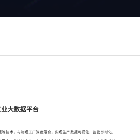
及工业大数据平台
据等技术，与物理工厂深度融合，实现生产数据可视化、监管即时化、