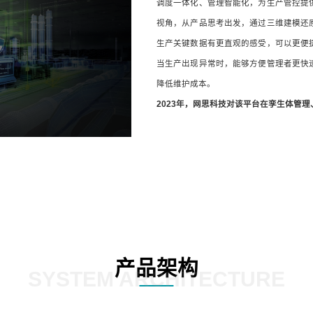
调度一体化、管理智能化，为生产管控提
视角，从产品思考出发，通过三维建模还
生产关键数据有更直观的感受，可以更便
当生产出现异常时，能够方便管理者更快
降低维护成本。
2023年，网思科技对该平台在孪生体管
产品架构
SYSTEM ARCHITECTURE