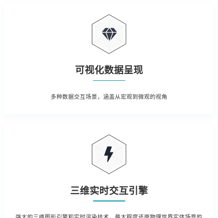
可视化数据呈现
多种数据交互场景，涵盖从宏观到微观的视角
三维实时交互引擎
强大的三维图形引擎和实时渲染技术，最大程度还原物理世界实体场景的