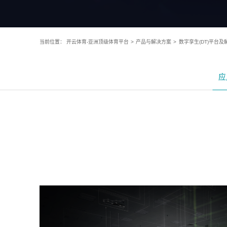
当前位置：
开云体育-亚洲顶级体育平台
>
产品与解决方案
>
数字孪生(DT)平台及
应