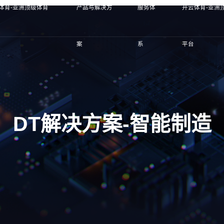
体育-亚洲顶级体育
产品与解决方
服务体
开云体育-亚洲
案
系
平台
DT解决方案-智能制造