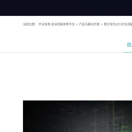
当前位置：
开云体育-亚洲顶级体育平台
>
产品与解决方案
>
数字孪生(DT)平台及
应