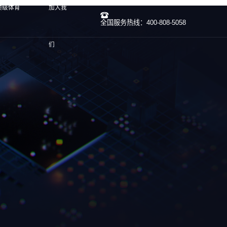
顶级体育
加入我
全国服务热线：400-808-5058
们