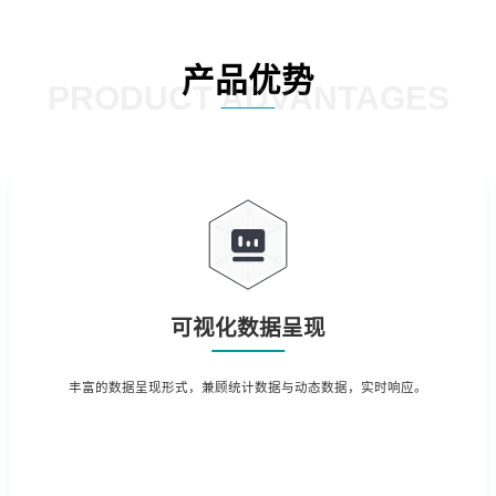
产品优势
PRODUCT ADVANTAGES
可视化数据呈现
丰富的数据呈现形式，兼顾统计数据与动态数据，实时响应。