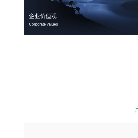
企业价值观
Corporate values