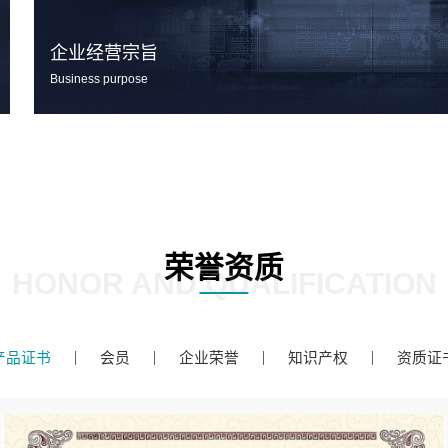
企业经营宗旨
Business purpose
荣誉资质
HONOR AND QUALIFICATION
产品证书
会员
企业荣誉
知识产权
资质证