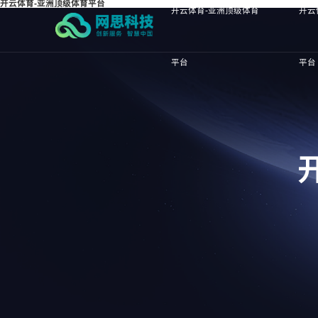
开云体育-亚洲顶级体育平台
开云体育-亚洲顶级体育
开云
平台
平台