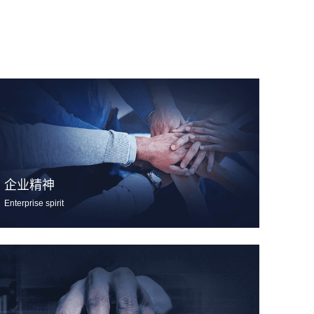
企业精神
Enterprise spirit