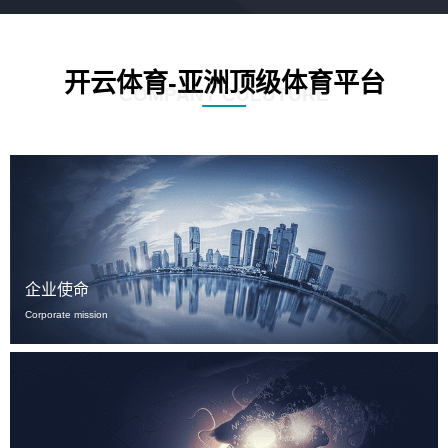
开云体育-亚洲顶级体育平台
COMPANY CULUTURE
企业使命
Corporate mission