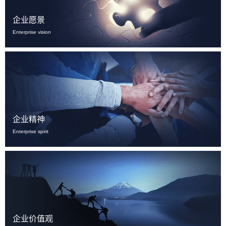
企业愿景
Enterprise vision
企业精神
Enterprise spirit
企业价值观