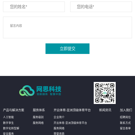
立即提交
产品与解决方案
服务体系
开云体育-亚洲顶级体育平台
新闻资讯
加入我们
人工智能
服务级别
企业简介
招聘岗位
数字孪生
服务网络
开云体育-亚洲顶级体育平台
联系方式
数字化转型解
服务网络
留言表单
安全服务
荣誉资质