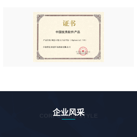
企业风采
CORPORATE STYLE