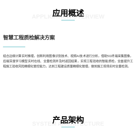
应用概述
APPLICATION OVERVIEW
智慧工程质检解决方案
结合边缘计算实时推理，创新利用图像识别技术、视频AI技术进行分析，借助5G终端采集图像，
后端深度学习模型实时在线、全量检测并及时返回结果，实现工程验收的智能质检，全面提升工
程施工验收风险精细化管控能力，达到工程建设质量精细化管理，做到施工现场实时全量检测。
产品架构
SYSTEM ARCHITECTURE