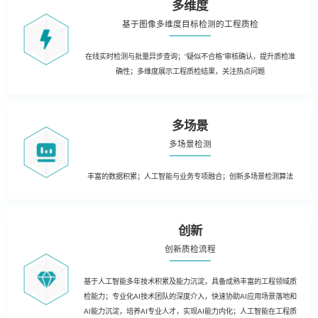
多维度
基于图像多维度目标检测的工程质检
在线实时检测与批量异步查询；“疑似不合格”审核确认，提升质检准
确性；多维度展示工程质检结果，关注热点问题
多场景
多场景检测
丰富的数据积累；人工智能与业务专项融合；创新多场景检测算法
创新
创新质检流程
基于人工智能多年技术积累及能力沉淀，具备成熟丰富的工程领域质
检能力；专业化AI技术团队的深度介入，快速协助AI应用场景落地和
AI能力沉淀，培养AI专业人才，实现AI能力内化；人工智能在工程质