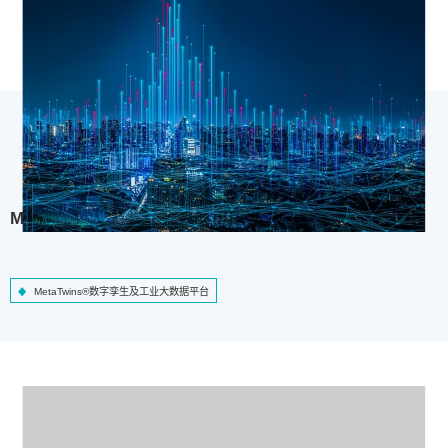
MetaTwins®数字孪生及工业大数据平台
MetaTwins®数字孪生及工业大数据平台