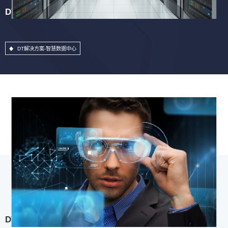
DT解决方案-智慧数据中心
DT解决方案-智慧数据中心
DT解决方案-用户体验中心