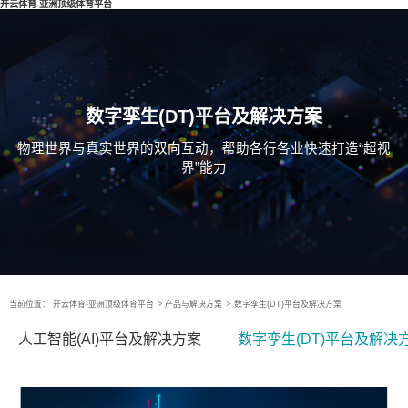
开云体育-亚洲顶级体育平台
数字孪生(DT)平台及解决方案
物理世界与真实世界的双向互动，帮助各行各业快速打造“超视
界”能力
当前位置：
开云体育-亚洲顶级体育平台
>
产品与解决方案
>
数字孪生(DT)平台及解决方案
人工智能(AI)平台及解决方案
数字孪生(DT)平台及解决