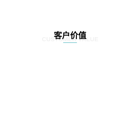
客户价值
CUSTOMER VALUE
01
通过定制化的咨询服务，制定符合客户实际情况的IT发展策略和实施方案，为客
户提供更有效的IT解决方案。
02
网思科技的服务不仅提供IT咨询，还能执行和监控策略实施的过程，并在必要时
对策略和方案进行调整，以确保长期的落实和卓越的结果。
03
IT咨询服务不仅仅是提供策略和方案，更重要的是要为实施提供具体的落地举措
和工作计划。网思科技的服务能够将IT发展策略和方案落地，提供具体的实施计
划、流程和步骤，帮助客户更好地规划IT改造管理方式。