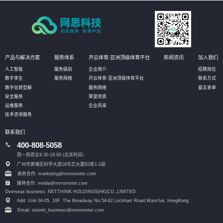
产品与解决方案
服务体系
开云体育-亚洲顶级体育平台
新闻资讯
加入我们
人工智能
服务级别
企业简介
招聘岗位
数字孪生
服务网络
开云体育-亚洲顶级体育平台
联系方式
数字化转型解
服务网络
留言表单
安全服务
荣誉资质
运维服务
企业风采
技术咨询服务
联系我们
400-808-5058
周一到周五9:30-18:00 (北京时间）
广州市黄埔区科学大道18号芯大厦B2栋1-2层
商务合作: marketing@mmometer.com
媒体合作: media@mmometer.com
Overseas business: NETTHINK HOLDINGS(HK)CO.,LIMITED
Add: Unit 04-05, 16F, The Broadway No.54-62 Lockhart Road,
Wanchai, HongKong
Email: sinontt_business@mmometer.com