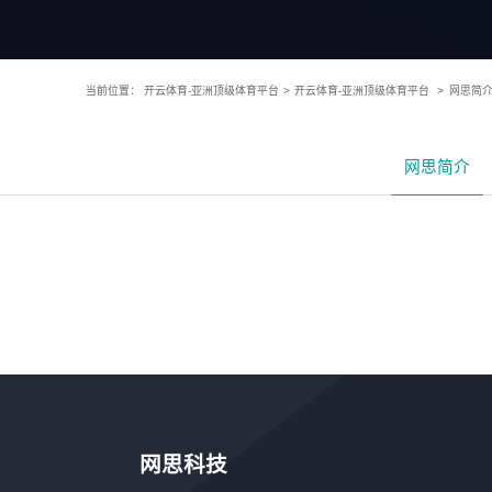
当前位置：
开云体育-亚洲顶级体育平台
>
开云体育-亚洲顶级体育平台
>
网思简
网思简介
网思科技