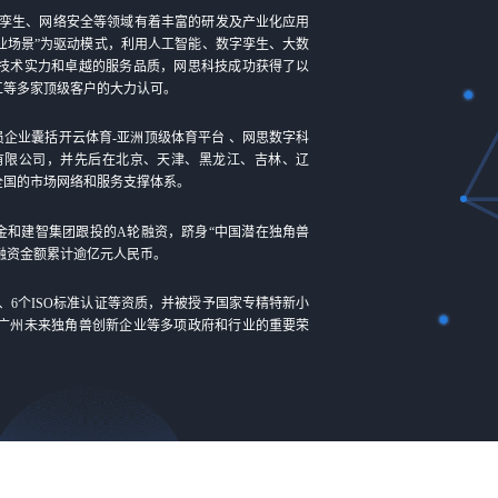
孪生、网络安全等领域有着丰富的研发及产业化应用
业场景”为驱动模式，利用人工智能、数字孪生、大数
技术实力和卓越的服务品质，网思科技成功获得了以
工等多家顶级客户的大力认可。
员企业囊括开云体育-亚洲顶级体育平台 、网思数字科
有限公司，并先后在北京、天津、黑龙江、吉林、辽
全国的市场网络和服务支撑体系。
基金和建智集团跟投的A轮融资，跻身“中国潜在独角兽
，融资金额累计逾亿元人民币。
C、6个ISO标准认证等资质，并被授予国家专精特新小
广州未来独角兽创新企业等多项政府和行业的重要荣