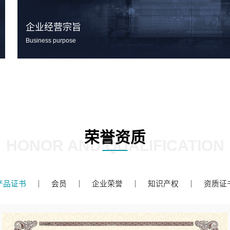
企业经营宗旨
Business purpose
荣誉资质
HONOR AND QUALIFICATION
产品证书
会员
企业荣誉
知识产权
资质证