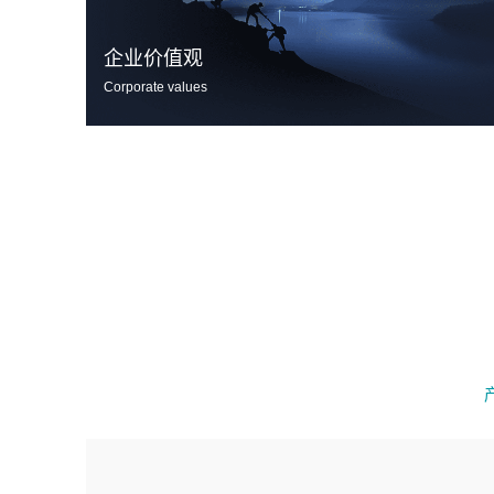
企业价值观
Corporate values