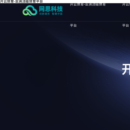
开云体育-亚洲顶级体育平台
开云体育-亚洲顶级体育
开云
平台
平台