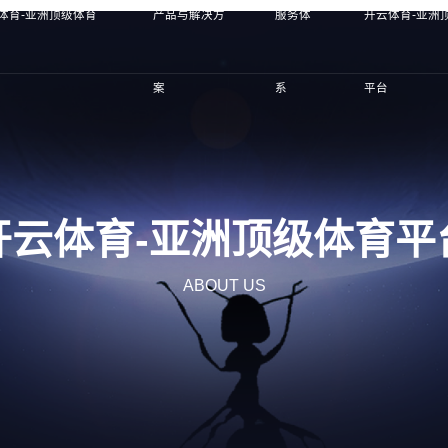
体育-亚洲顶级体育
产品与解决方
服务体
开云体育-亚洲
案
系
平台
开云体育-亚洲顶级体育平
ABOUT US