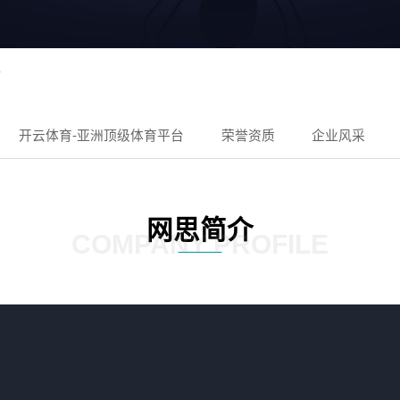
介
开云体育-亚洲顶级体育平台
荣誉资质
企业风采
网思简介
COMPANY PROFILE