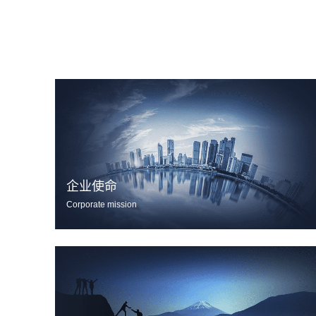
企业使命
Corporate mission