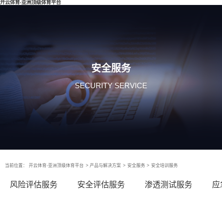
开云体育-亚洲顶级体育平台
安全服务
SECURITY SERVICE
当前位置：
开云体育-亚洲顶级体育平台
>
产品与解决方案
>
安全服务
>
安全培训服务
风险评估服务
安全评估服务
渗透测试服务
应