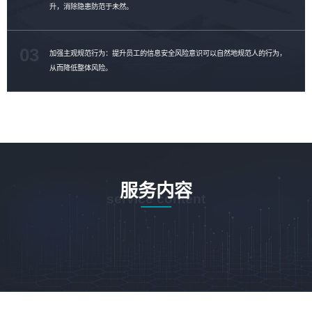
升，消除隐患防范于未然。
03
加强主观规范行为：提升员工的信息安全风险意识可以自然地规范人的行为，
从而降低整体风险。
服务内容
service content