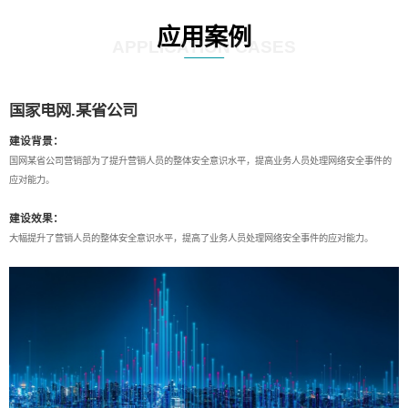
应用案例
APPLICATION CASES
国家电网.某省公司
建设背景：
国网某省公司营销部为了提升营销人员的整体安全意识水平，提高业务人员处理网络安全事件的
应对能力。
建设效果：
大幅提升了营销人员的整体安全意识水平，提高了业务人员处理网络安全事件的应对能力。