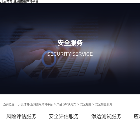
开云体育-亚洲顶级体育平台
安全服务
SECURITY SERVICE
当前位置：
开云体育-亚洲顶级体育平台
>
产品与解决方案
>
安全服务
>
安全加固服务
风险评估服务
安全评估服务
渗透测试服务
应