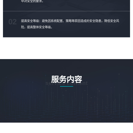
中对安全的要求。
02
提高安全等级：避免因系统配置、策略等原因造成的安全隐患，降低安全风
险，提高整体安全等级。
服务内容
service content