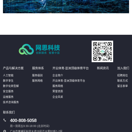
产品与解决方案
服务体系
开云体育-亚洲顶级体育平台
新闻资讯
加入我们
人工智能
服务级别
企业简介
招聘岗位
数字孪生
服务网络
开云体育-亚洲顶级体育平台
联系方式
数字化转型解
服务网络
留言表单
安全服务
荣誉资质
运维服务
企业风采
技术咨询服务
联系我们
400-808-5058
周一到周五9:30-18:00 (北京时间）
广州市黄埔区科学大道18号芯大厦B2栋1-2层