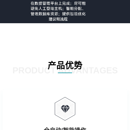
产品优势
PRODUCT ADVANTAGES