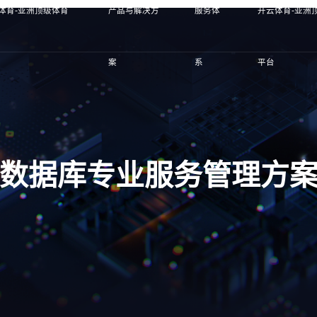
体育-亚洲顶级体育
产品与解决方
服务体
开云体育-亚洲
案
系
平台
数据库专业服务管理方