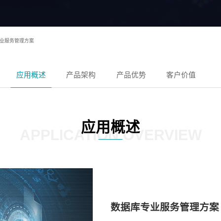
业服务管理方案
应用概述
产品架构
产品优势
客户价值
应用概述
APPLICATION OVERVIEW
数据库专业服务管理方案️