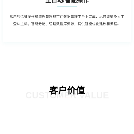
全自动/智能操作
常用的运维操作和流程管理都可在数据管理平台上完成，尽可能避免人工
登陆主机；智能分配、管理数据库资源；提供智能优化建议和流程。
客户价值
CUSTOMER VALUE