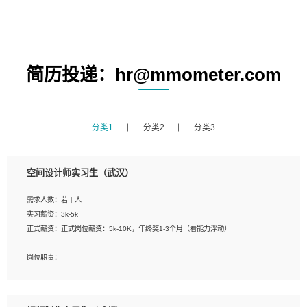
简历投递：hr@mmometer.com
分类1
分类2
分类3
空间设计师实习生（武汉）
需求人数：若干人
实习薪资：3k-5k
正式薪资：正式岗位薪资：5k-10K，年终奖1-3个月（看能力浮动）
岗位职责：
1、 沟通客户需求，分析其实施的可行性，辅助项目经理完成展示策划、设计；
2、 把握设计时间节点，控制设计进度，完成展示设计任务；
3、配合平面设计师完成项目最终的整体汇报方案；参与项目例会，项目完工总结报