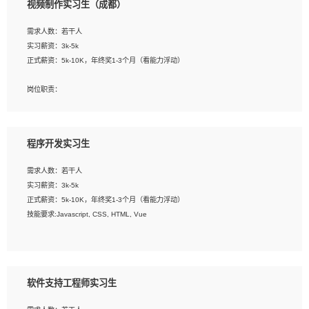
视频制作实习生（成都）
告，设计项目文件管理和资料库维护；
4、 创新设计表现形式，优化流程、提高设计工作效率；
需求人数：若干人
5、 设计内容包括但不限于：展厅/博物馆/展馆的规划与空间设计，人机界面设计，
实习薪资：3k-5k
标志及吉祥物设计，效果图后期处理等。
正式薪资：5k-10K，年终奖1-3个月（看能力浮动）
岗位要求：
岗位职责：
1、艺术设计类相关专业；
1、各类企业宣传片视频的剪辑和片头片尾包装；
2、热爱展览展示设计工作，熟悉行业动向，设计专业知识和产品专业知识；
2、广告片的后期剪辑与整体特效合成；
3、具有良好的人际沟通、准确判断客户需求并执行的能力、较强的团队合作能力和
3、特效及动画制作并了解后期合成软件。
服务意识。
程序开发实习生
岗位要求：
需求人数：若干人
1、热爱影视，责任心强，有强烈的兴趣和后期制作的主观能动性；
实习薪资：3k-5k
2、熟练使用After Effect、Photo Shop、熟练掌握视频剪辑和特效包装软件；
正式薪资：5k-10K，年终奖1-3个月（看能力浮动）
3、能对影片后期进行整体调色控制，具备一定审美感；
技能要求:Javascript, CSS, HTML, Vue
4、在剪辑上会思考，有一定编导思维；
5、踏实， 勤奋，愿意在工作中不断学习，提高自我；
工作职责：
6、能与同事友好相处。
1. 负责公司的前端项目的开发;
2. 负责公司已有项目的维护及迭代;
软件支持工程师实习生
工作要求: