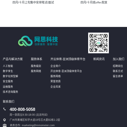
四月/十月上旬集中安排笔试/面试
四月/十月底offer发放
产品与解决方案
服务体系
开云体育-亚洲顶级体育平台
新闻资讯
加入我们
人工智能
服务级别
企业简介
招聘岗位
数字孪生
服务网络
开云体育-亚洲顶级体育平台
联系方式
数字化转型解
服务网络
留言表单
安全服务
荣誉资质
运维服务
企业风采
技术咨询服务
联系我们
400-808-5058
周一到周五9:30-18:00 (北京时间）
广州市黄埔区科学大道18号芯大厦B2栋1-2层
商务合作: marketing@mmometer.com