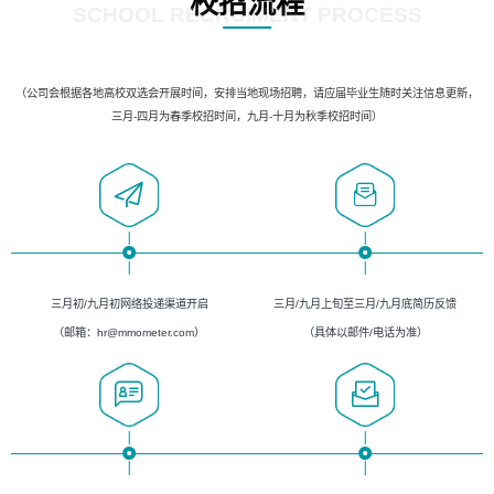
校招流程
SCHOOL RECRUIMENT PROCESS
（公司会根据各地高校双选会开展时间，安排当地现场招聘，请应届毕业生随时关注信息更新，
三月-四月为春季校招时间，九月-十月为秋季校招时间）
三月初/九月初网络投递渠道开启
三月/九月上旬至三月/九月底简历反馈
（邮箱：hr@mmometer.com）
（具体以邮件/电话为准）