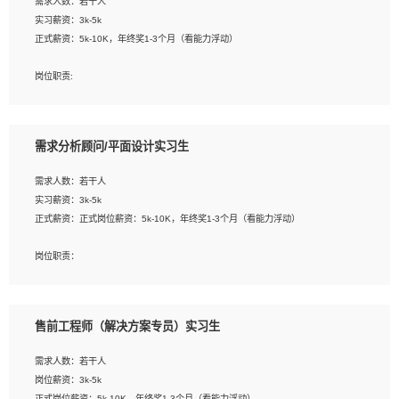
需求人数：若干人
1. 熟悉 Javascript, CSS, HTML, Vue, Git;
实习薪资：3k-5k
2. 熟悉前端常用框架, 能独立完成设计给予的 UI 效果;
正式薪资：5k-10K，年终奖1-3个月（看能力浮动）
3. 有良好的代码习惯, 低级错误出现频率低;
4. 具备优秀的沟通和协调能力，能承受比较大的工作压力;
岗位职责:
5. 自我驱动力强, 能自主学习新知识新技术, 并具有较强的自学能力;
1. 为企业客户提供软件技术服务。包括安装、升级、配置、调优、故障诊断等工
6. 了解前端设计及后端开发, 可快速和同事对接工作;
作；
7. 了解或熟悉 WebGL 及相关框架优先。
2. 在此基础上，并能为客户提供客户化技术支持方案，提升软件使用效率与价值。
需求分析顾问/平面设计实习生
任职要求:
需求人数：若干人
1. 计算机专业相关背景；
实习薪资：3k-5k
2. 自我学习和动手能力强，对操作系统、数据库有一定基础和兴趣；
正式薪资：正式岗位薪资：5k-10K，年终奖1-3个月（看能力浮动）
3.沟通能力强、有基础客户服务意识。
岗位职责：
1、 沟通客户需求，分析其实施的可行性，辅助项目经理完成展示策划、设计；
2、 把握设计时间节点，控制设计进度，完成展示设计任务；
3、配合平面设计师完成项目最终的整体汇报方案；参与项目例会，项目完工总结报
售前工程师（解决方案专员）实习生
告，设计项目文件管理和资料库维护；
4、 创新设计表现形式，优化流程、提高设计工作效率；
需求人数：若干人
5、 设计内容包括但不限于：展厅/博物馆/展馆的规划与空间设计，人机界面设计，
岗位薪资：3k-5k
标志及吉祥物设计，效果图后期处理等。
正式岗位薪资：5k-10K，年终奖1-3个月（看能力浮动）