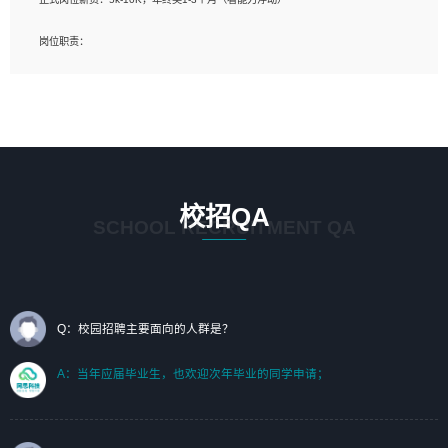
岗位要求：
岗位职责：
1、艺术设计类相关专业；（其中需求分析顾问不限专业）
1、完成主要工作：项目解决方案策划与编写，项目投标方案编写、项目申报方案编
2、热爱展览展示设计工作，熟悉行业动向，设计专业知识和产品专业知识；
写；
3、具有良好的人际沟通、准确判断客户需求并执行的能力、较强的团队合作能力和
2、人才队伍建设：完善SPL人才沉淀，积聚力量，为公司各省项目打单提供全面支
服务意识。
撑。
任职要求：
1. 熟悉 Javascript, CSS, HTML, Vue, Git;
校招QA
2. 熟悉 前端常用框架, 能独立完成设计给予的 UI 效果;
SCHOOL RECRUITMENT QA
3. 有良好的代码习惯, 低级错误出现频率低;
4. 具备优秀的沟通和协调能力，能承受比较大的工作压力;
5. 自我驱动力强, 能自主学习新知识新技术, 并具有较强的自学能力;
6. 了解前端设计及后端开发, 可快速和同事对接工作;
7. 了解或熟悉 WebGL 及相关框架优先。
Q：校园招聘主要面向的人群是？
（岗位人员专职于行业应用解决方案、项目申报方案、投标方案的策划编写）
A：当年应届毕业生，也欢迎次年毕业的同学申请；