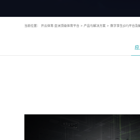
当前位置：
开云体育-亚洲顶级体育平台
>
产品与解决方案
>
数字孪生(DT)平台及
应