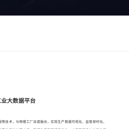
及工业大数据平台
据等技术，与物理工厂深度融合，实现生产数据可视化、监管即时化、