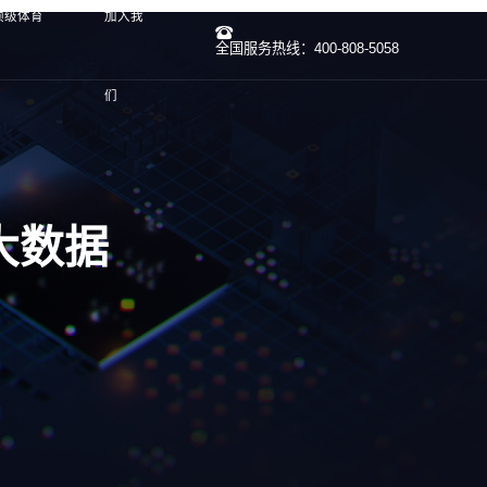
顶级体育
加入我
全国服务热线：400-808-5058
们
业大数据