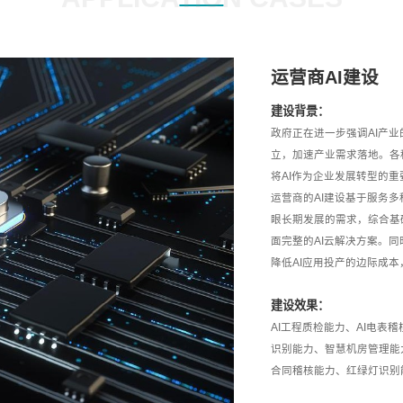
运营商AI建设
建设背景：
政府正在进一步强调AI产业
立，加速产业需求落地。各
将AI作为企业发展转型的
运营商的AI建设基于服务
眼长期发展的需求，综合基
面完整的AI云解决方案。同
降低AI应用投产的边际成本
建设效果：
AI工程质检能力、AI电
识别能力、智慧机房管理能
合同稽核能力、红绿灯识别