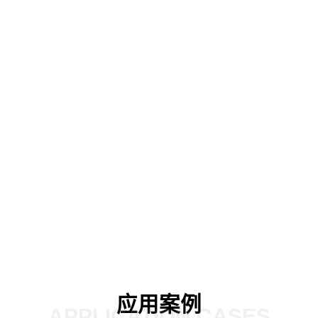
与移动互联网技术充分融合
发挥非结构化大数据价值
03
04
应用案例
APPLICATION CASES