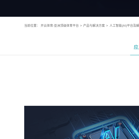
当前位置：
开云体育-亚洲顶级体育平台
>
产品与解决方案
>
人工智能(AI)平台及
应