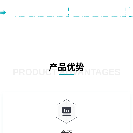
产品优势
PRODUCT ADVANTAGES