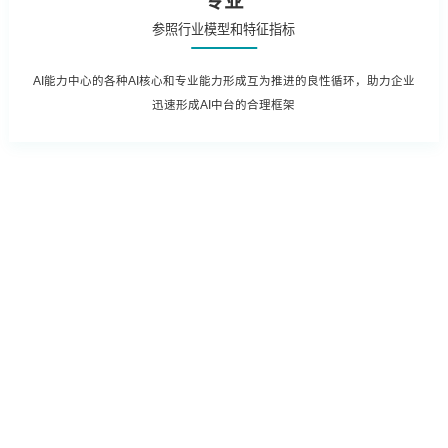
专业
参照行业模型和特征指标
AI能力中心的各种AI核心和专业能力形成互为推进的良性循环，助力企业
迅速形成AI中台的合理框架