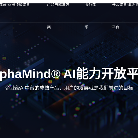
体育-亚洲顶级体育
产品与解决方
服务体
开云体育-亚洲
案
系
平台
lphaMind® AI能力开放
企业级AI中台的成熟产品，用户的发展就是我们前进的目标