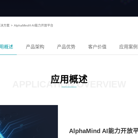
解决方案
>
AlphaMind® AI能力开放平台
用概述
产品架构
产品优势
客户价值
应用案例
应用概述
APPLICATION OVERVIEW
AlphaMind AI能力开放